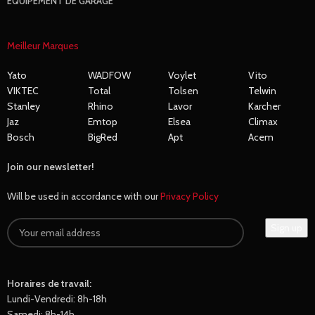
ÉQUIPEMENT DE GARAGE
Meilleur Marques
Yato
WADFOW
Voylet
Vito
VIKTEC
Total
Tolsen
Telwin
Stanley
Rhino
Lavor
Karcher
Jaz
Emtop
Elsea
Climax
Bosch
BigRed
Apt
Acem
Join our newsletter!
Will be used in accordance with our
Privacy Policy
Horaires de travail:
Lundi-Vendredi: 8h-18h
Samedi: 8h-14h