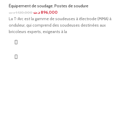
Équipement de soudage
,
Postes de soudure
د.ت
896,000
د.ت
1.120,000
La T-Arc est la gamme de soudeuses à électrode (MMA) à
onduleur, qui comprend des soudeuses destinées aux
bricoleurs experts, exigeants à la