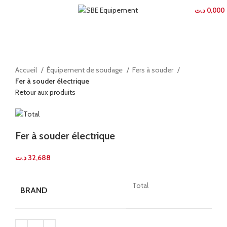
MENU
د.ت
0,000
Agrandir
Accueil
Équipement de soudage
Fers à souder
Fer à souder électrique
Retour aux produits
Fer à souder électrique
د.ت
32,688
Total
BRAND