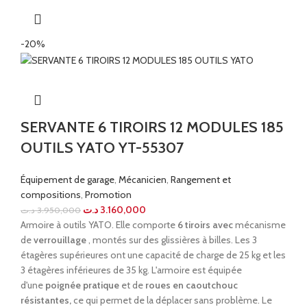
-20%
SERVANTE 6 TIROIRS 12 MODULES 185
OUTILS YATO YT-55307
Équipement de garage
,
Mécanicien
,
Rangement et
compositions
,
Promotion
د.ت
3.160,000
د.ت
3.950,000
Armoire à outils YATO. Elle comporte
6 tiroirs avec
mécanisme
de
verrouillage
, montés sur des glissières à billes. Les 3
étagères supérieures ont une capacité de charge de 25 kg et les
3 étagères inférieures de 35 kg. L'armoire est équipée
d'une
poignée pratique
et de
roues en caoutchouc
résistantes,
ce qui permet de la déplacer sans problème. Le