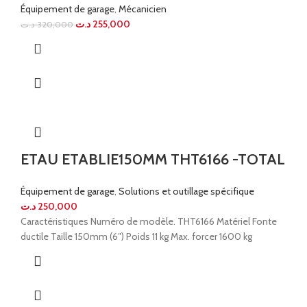
Équipement de garage
,
Mécanicien
د.ت
255,000
د.ت
320,000
ETAU ETABLIE150MM THT6166 -TOTAL
Équipement de garage
,
Solutions et outillage spécifique
د.ت
250,000
Caractéristiques Numéro de modèle. THT6166 Matériel Fonte
ductile Taille 150mm (6″) Poids 11 kg Max. forcer 1600 kg