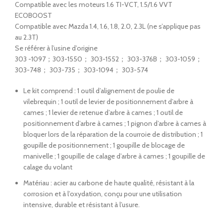
Compatible avec les moteurs 1.6 TI-VCT, 1.5/1.6 VVT
ECOBOOST
Compatible avec Mazda 1.4, 1.6, 1.8, 2.0, 2.3L (ne s’applique pas
au 2.3T)
Se référer à l’usine d’origine
303 -1097；303-1550； 303-1552； 303-376B； 303-1059；
303-748； 303-735； 303-1094； 303-574
Le kit comprend : 1 outil d’alignement de poulie de
vilebrequin ; 1 outil de levier de positionnement d’arbre à
cames ; 1 levier de retenue d’arbre à cames ; 1 outil de
positionnement d’arbre à cames ; 1 pignon d’arbre à cames à
bloquer lors de la réparation de la courroie de distribution ; 1
goupille de positionnement ; 1 goupille de blocage de
manivelle ; 1 goupille de calage d’arbre à cames ; 1 goupille de
calage du volant
Matériau : acier au carbone de haute qualité, résistant à la
corrosion et à l’oxydation, conçu pour une utilisation
intensive, durable et résistant à l’usure
.