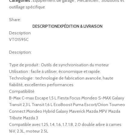
Catégories :
Équipement de garage
,
Mécanicien
,
Solutions et
outillage spécifique
Share:
DESCRIPTION
EXPÉDITION & LIVRAISON
Description
VT01595C
Description:
Type de produit : Outils de synchronisation du moteur
Utilisation : facile à utiliser, économique et rapide.
Technologie : technologie de fabrication avancée, haute
fiabilité, excellentes performances
Compatibilité
B-Max C-max Escape 1,5 L Fiesta Focus Mondeo S-MAX Galaxy
Transit 2,3 L Transit 1,6 L EcoBoost Puma Escort/Orion Tourneo
Connect Mondeo Hybrid Galaxy Maverick Mazda MPV Mazda
Tribute Mazda 3
Compatible avec 1.25, 1.4, 1.6, 1.7, 1.8, 2.0 double arbre à cames
16V, 2.3L, moteur 2.5L