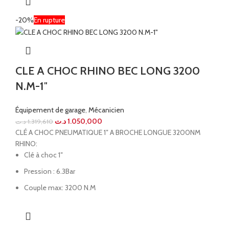
-20%
En rupture
CLE A CHOC RHINO BEC LONG 3200
N.M-1″
Équipement de garage
,
Mécanicien
د.ت
1.050,000
د.ت
1.319,610
CLÉ A CHOC PNEUMATIQUE 1″ A BROCHE LONGUE 3200NM
RHINO:
Clé à choc 1″
Pression : 6.3Bar
Couple max: 3200 N.M