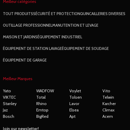
Meilleur catégories
TOUT
PRODUITS
SÉCURITÉ ET PROTECTION
QUINCAILLERIES DIVERSES
OUTILLAGE PROFESSIONNEL
MANUTENTION ET LEVAGE
MAISON ET JARDINS
ÉQUIPEMENT INDUSTRIEL
ÉQUIPEMENT DE STATION LAVAGE
ÉQUIPEMENT DE SOUDAGE
ÉQUIPEMENT DE GARAGE
Meilleur Marques
Yato
WADFOW
Voylet
Vito
VIKTEC
Total
Tolsen
Telwin
Stanley
Rhino
Lavor
Karcher
Jaz
Emtop
Elsea
Climax
Bosch
BigRed
Apt
Acem
Join our newsletter!