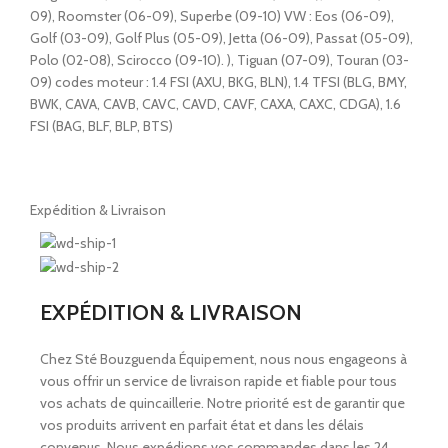
09), Roomster (06-09), Superbe (09-10) VW : Eos (06-09),
Golf (03-09), Golf Plus (05-09), Jetta (06-09), Passat (05-09),
Polo (02-08), Scirocco (09-10). ), Tiguan (07-09), Touran (03-
09) codes moteur : 1.4 FSI (AXU, BKG, BLN), 1.4 TFSI (BLG, BMY,
BWK, CAVA, CAVB, CAVC, CAVD, CAVF, CAXA, CAXC, CDGA), 1.6
FSI (BAG, BLF, BLP, BTS)
Expédition & Livraison
EXPÉDITION & LIVRAISON
Chez Sté Bouzguenda Équipement, nous nous engageons à
vous offrir un service de livraison rapide et fiable pour tous
vos achats de quincaillerie. Notre priorité est de garantir que
vos produits arrivent en parfait état et dans les délais
convenus. Nous expédions vos commandes dans les 24