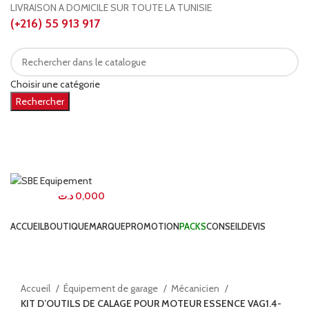
LIVRAISON A DOMICILE SUR TOUTE LA TUNISIE
(+216) 55 913 917
Choisir une catégorie
Rechercher
Connexion / Inscription
Comparer
0
0
élément
د.ت
0,000
Menu
0
élément
د.ت
0,000
PARCOURIR NOS CATÉGORIES
ACCUEIL
BOUTIQUE
MARQUE
PROMOTION
PACKS
CONSEIL
DEVIS
Agrandir
Accueil
Équipement de garage
Mécanicien
KIT D’OUTILS DE CALAGE POUR MOTEUR ESSENCE VAG1.4-