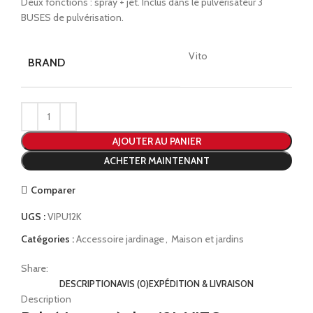
Deux fonctions : spray + jet. Inclus dans le pulvérisateur 3
BUSES de pulvérisation.
Vito
BRAND
AJOUTER AU PANIER
ACHETER MAINTENANT
Comparer
UGS :
VIPU12K
Catégories :
Accessoire jardinage
,
Maison et jardins
Share:
DESCRIPTION
AVIS (0)
EXPÉDITION & LIVRAISON
Description