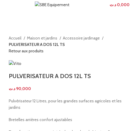
Menu
0
élément
د.ت
0,000
Agrandir
Accueil
Maison et jardins
Accessoire jardinage
PULVERISATEUR A DOS 12L TS
Retour aux produits
PULVERISATEUR A DOS 12L TS
د.ت
90,000
Pulvérisateur 12 Litres, pour les grandes surfaces agricoles et les
jardins
Bretelles arrières confort ajustables