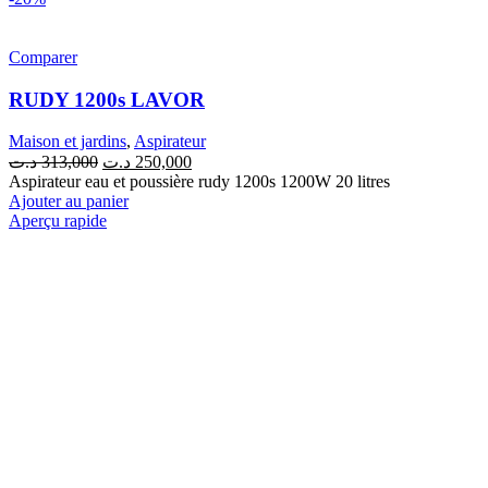
Comparer
RUDY 1200s LAVOR
Maison et jardins
,
Aspirateur
Le
Le
د.ت
313,000
د.ت
250,000
prix
prix
Aspirateur eau et poussière rudy 1200s 1200W 20 litres
initial
actuel
Ajouter au panier
était :
est :
Aperçu rapide
250,000 د.ت.
313,000 د.ت.