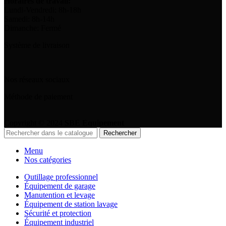
Horaires de travail:
Lundi-Vendredi: 8h-18h
Samedi: 8h-14h
Dimanche: Fermé
Système de livraison
Nos réseaux sociaux
Méthode de paiement
Copyright © 2024
SBE Equipement
Rechercher
Menu
Nos catégories
Outillage professionnel
Équipement de garage
Manutention et levage
Équipement de station lavage
Sécurité et protection
Équipement industriel