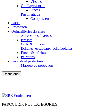
Visseuse
Outillage a main
Pinces
Pneumatique
Compresseurs
Packs
Promotion
Quincailleries diverses
Accessoires diverses
Brosses
Colle & Silicone
Echelles, escabeaux, échafaudages
Forets & mèches
Peintures
Sécurité et protection
Masque de protection
Rechercher
Connexion / Inscription
Comparer
0
0
élément
د.ت
0,000
Menu
0
élément
د.ت
0,000
PARCOURIR NOS CATÉGORIES