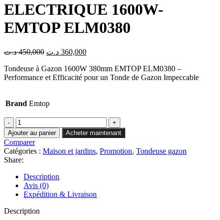
ELECTRIQUE 1600W-
EMTOP ELM0380
Le
Le
د.ت
450,000
د.ت
360,000
prix
prix
Tondeuse à Gazon 1600W 380mm EMTOP ELM0380 –
initial
actuel
Performance et Efficacité pour un Tonde de Gazon Impeccable
était :
est :
360,000 د.ت.
450,000 د.ت.
Brand
Emtop
quantité
de
Ajouter au panier
Acheter maintenant
TONDEUSE
Comparer
A
Catégories :
Maison et jardins
,
Promotion
,
Tondeuse gazon
GAZON
Share:
ELECTRIQUE
1600W-
Description
EMTOP
Avis (0)
ELM0380
Expédition & Livraison
Description