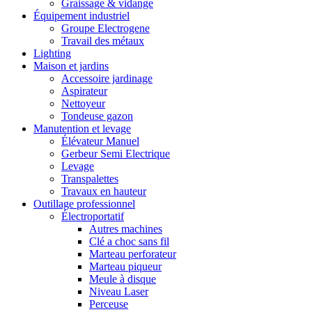
Graissage & vidange
Équipement industriel
Groupe Electrogene
Travail des métaux
Lighting
Maison et jardins
Accessoire jardinage
Aspirateur
Nettoyeur
Tondeuse gazon
Manutention et levage
Élévateur Manuel
Gerbeur Semi Electrique
Levage
Transpalettes
Travaux en hauteur
Outillage professionnel
Électroportatif
Autres machines
Clé a choc sans fil
Marteau perforateur
Marteau piqueur
Meule à disque
Niveau Laser
Perceuse