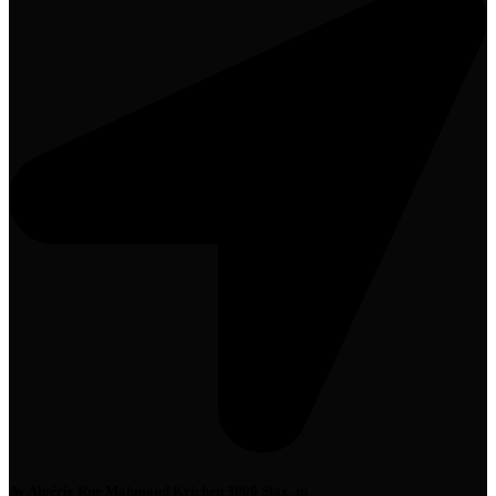
Av Algérie Rue Mahmoud Krichen 3000 Sfax, tn