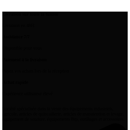
Livraison sur toute la tunisie
Livraison en 48H
Assistance 7/7
Disponible pour vous
Paiement à la livraison
Payez vos achats lors de la réception
Achat rapide
Expérience utilisateur élevé
Société spécialisée dans la vente des équipements industriels,
agricole, articles de quincaillerie, articles de manutention et levage,
équipement de soudure, équipements Btp, outillages et accessoires.