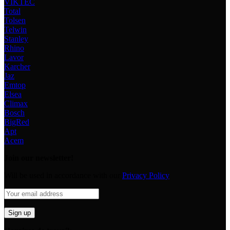
VIKTEC
Total
Tolsen
Telwin
Stanley
Rhino
Lavor
Karcher
Jaz
Emtop
Elsea
Climax
Bosch
BigRed
Apt
Acem
Join our newsletter!
Will be used in accordance with our
Privacy Policy