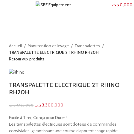
Menu
0
élément
د.ت
0,000
-20%
Agrandir
Accueil
Manutention et levage
Transpalettes
TRANSPALETTE ELECTRIQUE 2T RHINO RH20H
Retour aux produits
TRANSPALETTE ELECTRIQUE 2T RHINO
RH20H
د.ت
3.300,000
د.ت
4.125,000
Facile à Tirer, Conçu pour Durer !
Les transpalettes électriques sont dotées de commandes
conviviales, garantissant une courbe d’apprentissage rapide