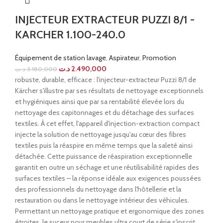
INJECTEUR EXTRACTEUR PUZZI 8/1 -
KARCHER 1.100-240.0
Équipement de station lavage
,
Aspirateur
,
Promotion
د.ت
2.490,000
د.ت
3.180,000
robuste, durable, efficace : l'injecteur-extracteur Puzzi 8/1 de
Kärcher s'illustre par ses résultats de nettoyage exceptionnels
et hygiéniques ainsi que par sa rentabilité élevée lors du
nettoyage des capitonnages et du détachage des surfaces
textiles. À cet effet, l'appareil d'injection-extraction compact
injecte la solution de nettoyage jusqu'au cœur des fibres
textiles puis la réaspire en même temps que la saleté ainsi
détachée. Cette puissance de réaspiration exceptionnelle
garantit en outre un séchage et une réutilisabilité rapides des
surfaces textiles – la réponse idéale aux exigences poussées
des professionnels du nettoyage dans l'hôtellerie et la
restauration ou dans le nettoyage intérieur des véhicules.
Permettant un nettoyage pratique et ergonomique des zones
étroites, le suceur pour meubles ultra court de série s'inscrit