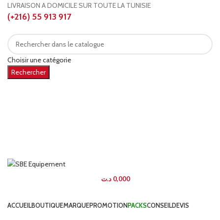
LIVRAISON A DOMICILE SUR TOUTE LA TUNISIE
(+216) 55 913 917
Choisir une catégorie
Rechercher
CONNEXION / INSCRIPTION
0
0
د.ت
0,000
élément
MENU
د.ت
0,000
PARCOURIR NOS CATÉGORIES
ACCUEIL
BOUTIQUE
MARQUE
PROMOTION
PACKS
CONSEIL
DEVIS
-20%