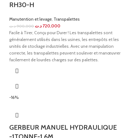
RH30-H
Manutention et levage
,
Transpalettes
د.ت
720,000
د.ت
900,000
Facile à Tirer, Conçu pour Durer ! Les transpalettes sont
généralement utilisés dans les usines, les entrepôts et les
unités de stockage industrielles. Avec une manipulation
correcte, les transpalettes peuvent soulever et manœuvrer
facilement de lourdes charges sur des palettes.
-16%
GERBEUR MANUEL HYDRAULIQUE
-1TONNE-1.6M