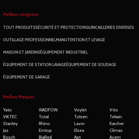
Meilleur catégories
TOUT
PRODUITS
SÉCURITÉ ET PROTECTION
QUINCAILLERIES DIVERSES
OUTILLAGE PROFESSIONNEL
MANUTENTION ET LEVAGE
MAISON ET JARDINS
ÉQUIPEMENT INDUSTRIEL
ÉQUIPEMENT DE STATION LAVAGE
ÉQUIPEMENT DE SOUDAGE
ÉQUIPEMENT DE GARAGE
Meilleur Marques
Yato
WADFOW
Voylet
Vito
VIKTEC
Total
Tolsen
Telwin
Stanley
Rhino
Lavor
Karcher
Jaz
Emtop
Elsea
Climax
Bosch
BigRed
Apt
Acem