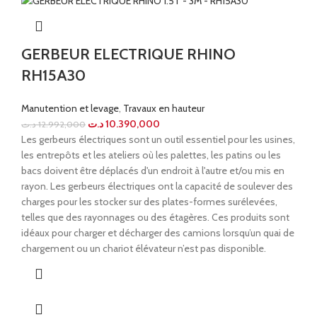
GERBEUR ELECTRIQUE RHINO
RH15A30
Manutention et levage
,
Travaux en hauteur
د.ت
10.390,000
د.ت
12.992,000
Les gerbeurs électriques sont un outil essentiel pour les usines,
les entrepôts et les ateliers où les palettes, les patins ou les
bacs doivent être déplacés d'un endroit à l'autre et/ou mis en
rayon. Les gerbeurs électriques ont la capacité de soulever des
charges pour les stocker sur des plates-formes surélevées,
telles que des rayonnages ou des étagères. Ces produits sont
idéaux pour charger et décharger des camions lorsqu’un quai de
chargement ou un chariot élévateur n’est pas disponible.